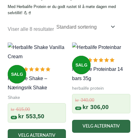
Med Herbalife Protein er du godt rustet til å møte dagen med
selvtillit! 💪🥤
Viser alle 8 resultater
SALG
Herbalife Proteinbar 14
SALG
Herbalife Shake –
bars 35g
Næringsrik Shake
herbalife protein
Shake
Opprinnelig
340,00
kr
pris
Nåværend
kr
306,00
Opprinnelig
615,00
kr
var:
pris
pris
Nåværende
kr
553,50
kr 340,00.
er:
Det
var:
pris
VELG ALTERNATIV
kr 306,00.
kr 615,00.
er:
Dette
pro
VELG ALTERNATIV
kr 553,50.