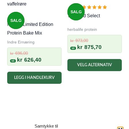
SALG
Tri Blend Select
SALG
Nyhet!! Limited Edition
herbalife protein
Protein Bake Mix
Opprinnelig
973,00
kr
Indre Ernæring
pris
Nåværend
kr
875,70
Opprinnelig
var:
pris
696,00
kr
pris
Nåværende
kr
626,40
kr 973,00.
er:
Det
VELG ALTERNATIV
var:
pris
kr 875,70.
pro
kr 696,00.
er:
har
LEGG I HANDLEKURV
kr 626,40.
fler
vari
Alt
kan
vel
Samtykke til
på