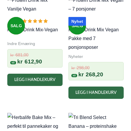
varianter.
Alternativene
kan
Nyhet
SALG
SALG
velges
Protein Drink Mix-Vegan
Protein Drink Mix Vegan
på
Pakke med 7
Indre Ernæring
produktsiden
porsjonsposer
Opprinnelig
681,00
kr
Nyheter
pris
Nåværende
kr
612,90
Opprinnelig
var:
pris
298,00
kr
pris
Nåværend
kr
268,20
kr 681,00.
er:
LEGG I HANDLEKURV
var:
pris
kr 612,90.
kr 298,00.
er:
LEGG I HANDLEKURV
kr 268,20.