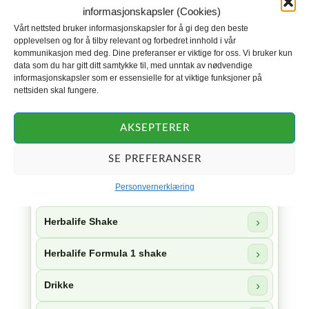
informasjonskapsler (Cookies)
pro
Vårt nettsted bruker informasjonskapsler for å gi deg den beste
opplevelsen og for å tilby relevant og forbedret innhold i vår
kommunikasjon med deg. Dine preferanser er viktige for oss. Vi bruker kun
data som du har gitt ditt samtykke til, med unntak av nødvendige
informasjonskapsler som er essensielle for at viktige funksjoner på
Kategorier
nettsiden skal fungere.
Gå ned i vekt
AKSEPTERER
Herbalife mann
SE PREFERANSER
Personvernerklæring
HL/Skin
Herbalife Shake
Herbalife Formula 1 shake
Drikke