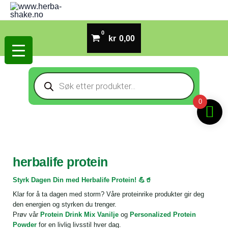
Hopp
rett
til
kr
0,00
innholdet
Products
search
0
herbalife protein
Styrk Dagen Din med Herbalife Protein! 💪🥤
Klar for å ta dagen med storm? Våre proteinrike produkter gir deg
den energien og styrken du trenger.
Prøv vår
Protein Drink Mix Vanilje
og
Personalized Protein
Powder
for en livlig livsstil hver dag.