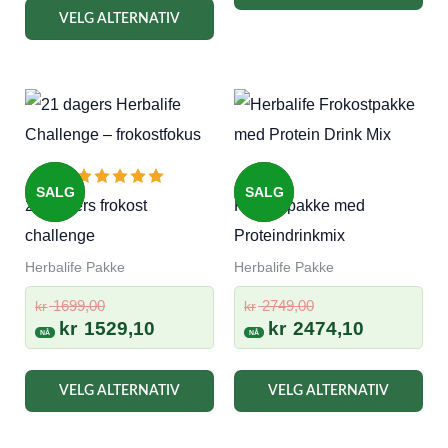
kr 2749,00.
er:
VELG ALTERNATIV
kr 2474,10.
SALG
SALG
21 dagers frokost
Frokostpakke med
challenge
Proteindrinkmix
Herbalife Pakke
Herbalife Pakke
Opprinnelig
Opprinnelig
1699,00
2749,00
kr
kr
pris
Nåværende
pris
Nåværen
kr
1529,10
kr
2474,10
var:
pris
var:
pris
kr 1699,00.
er:
kr 2749,00.
er:
VELG ALTERNATIV
VELG ALTERNATIV
kr 1529,10.
kr 2474,10