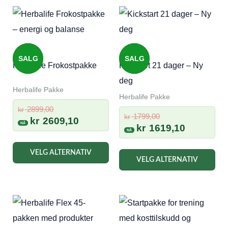
SALG
SALG
Herbalife Frokostpakke
Kickstart 21 dager – Ny
deg
Herbalife Pakke
Herbalife Pakke
Opprinnelig
2899,00
kr
Opprinnelig
1799,00
kr
pris
Nåværende
kr
2609,10
pris
Nåværen
kr
1619,10
var:
pris
var:
pris
kr 2899,00.
er:
kr 1799,00.
er:
VELG ALTERNATIV
kr 2609,10.
VELG ALTERNATIV
kr 1619,10