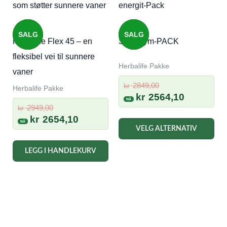
SALG
SALG
Herbalife Flex 45 – en
Start Gym-PACK
fleksibel vei til sunnere
Herbalife Pakke
vaner
Opprinnelig
2849,00
kr
Herbalife Pakke
pris
Nåværen
kr
2564,10
Opprinnelig
var:
pris
2949,00
kr
pris
Nåværende
kr
2654,10
kr 2849,00.
er:
VELG ALTERNATIV
var:
pris
kr 2564,10
kr 2949,00.
er:
LEGG I HANDLEKURV
kr 2654,10.