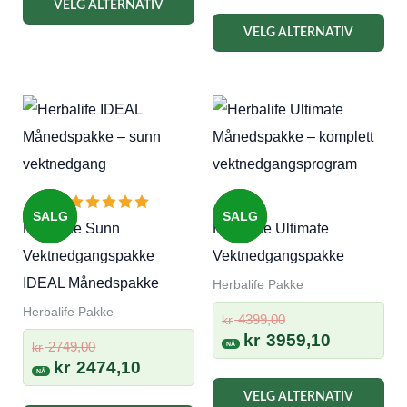
VELG ALTERNATIV
kr 1754,10.
kr 2399,00.
er:
VELG ALTERNATIV
kr 2159,10
SALG
SALG
Herbalife Sunn
Herbalife Ultimate
Vektnedgangspakke
Vektnedgangspakke
IDEAL Månedspakke
Herbalife Pakke
Herbalife Pakke
Opprinnelig
4399,00
kr
pris
Nåværen
kr
3959,10
Opprinnelig
2749,00
kr
var:
pris
pris
Nåværende
kr
2474,10
kr 4399,00.
er:
var:
pris
VELG ALTERNATIV
kr 3959,10