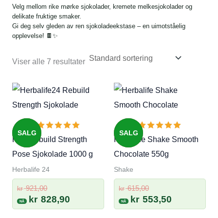
Velg mellom rike mørke sjokolader, kremete melkesjokolader og
delikate fruktige smaker.
Gi deg selv gleden av ren sjokoladeekstase – en uimotståelig
opplevelse! 🍫✨
Viser alle 7 resultater
SALG
SALG
H24 Rebuild Strength
Herbalife Shake Smooth
Pose Sjokolade 1000 g
Chocolate 550g
Herbalife 24
Shake
Opprinnelig
Opprinnelig
921,00
615,00
kr
kr
pris
Nåværende
pris
Nåværend
kr
828,90
kr
553,50
var:
pris
var:
pris