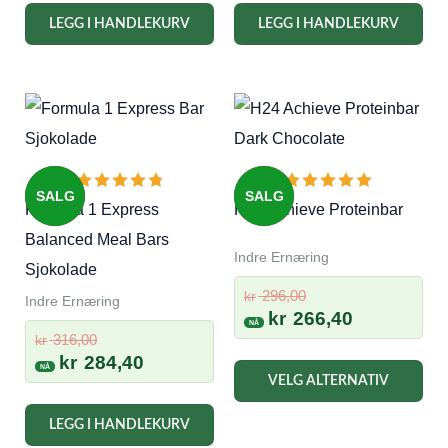
kr 921,00.
er:
kr 615,00.
er:
LEGG I HANDLEKURV
LEGG I HANDLEKURV
kr 828,90.
kr 553,50.
SALG
SALG
Formula 1 Express
H24 Achieve Proteinbar
Balanced Meal Bars
Indre Ernæring
Sjokolade
Opprinnelig
296,00
kr
Indre Ernæring
pris
Nåværend
kr
266,40
Opprinnelig
var:
pris
316,00
kr
pris
Nåværende
kr
284,40
kr 296,00.
er:
Det
VELG ALTERNATIV
var:
pris
kr 266,40.
pro
kr 316,00.
er:
har
LEGG I HANDLEKURV
kr 284,40.