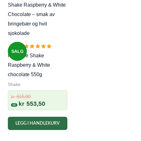
Alternativene
kan
velges
på
produktsiden
SALG
Herbalife Shake
Raspberry & White
chocolate 550g
Shake
Opprinnelig
615,00
kr
pris
Nåværende
kr
553,50
var:
pris
kr 615,00.
er:
LEGG I HANDLEKURV
kr 553,50.