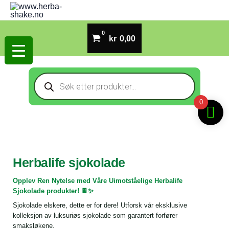
Hopp
rett
til
kr
0,00
innholdet
Products
search
0
Herbalife sjokolade
Opplev Ren Nytelse med Våre Uimotståelige Herbalife
Sjokolade produkter! 🍫✨
Sjokolade elskere, dette er for dere! Utforsk vår eksklusive
kolleksjon av luksuriøs sjokolade som garantert forfører
smaksløkene.