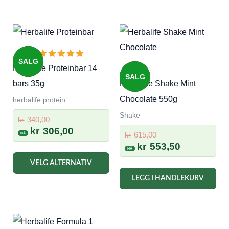
fler
vari
Alt
kan
SALG
vel
Herbalife Proteinbar 14
SALG
på
bars 35g
Herbalife Shake Mint
pro
Chocolate 550g
herbalife protein
Shake
Opprinnelig
340,00
kr
pris
Nåværende
kr
306,00
Opprinnelig
615,00
kr
var:
pris
pris
Nåværend
kr
553,50
kr 340,00.
er:
Dette
var:
pris
VELG ALTERNATIV
kr 306,00.
kr 615,00.
er:
produktet
LEGG I HANDLEKURV
kr 553,50.
har
flere
varianter.