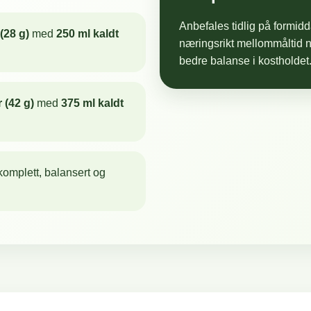
Anbefales tidlig på formidd
Kobber
(28 g)
med
250 ml kaldt
næringsrikt mellommåltid n
bedre balanse i kostholdet
Mangan
 (42 g)
med
375 ml kaldt
Selen
Jod
omplett, balansert og
* Ferdig produkt = 
** RI = Referansein