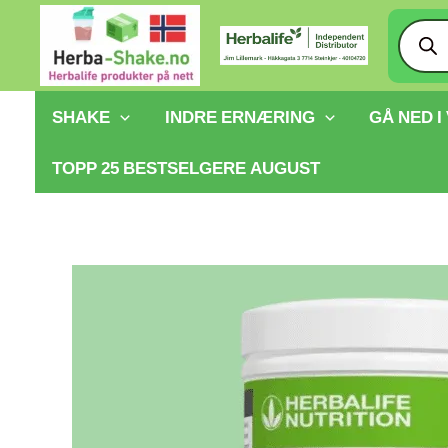
Hopp
Produ
searc
rett
til
innholdet
SHAKE
INDRE ERNÆRING
GÅ NED I
TOPP 25 BESTSELGERE AUGUST