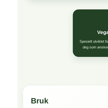
Veg
Spesielt utviklet 
deg som ønsker 
Bruk