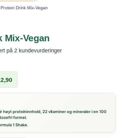
Protein Drink Mix-Vegan
k Mix-Vegan
ert på
2
kundevurderinger
lig
Nåværende
2,90
pris
er:
.
kr 612,90.
ir høyt proteininnhold, 22 vitaminer og mineraler i en 100
tosefri formel.
ormula 1 Shake.