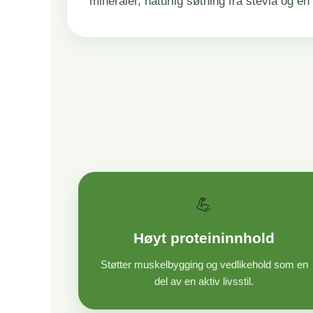
mineraler, naturlig søtning fra stevia og en
💪
Høyt proteininnhold
Støtter muskelbygging og vedlikehold som en
del av en aktiv livsstil.