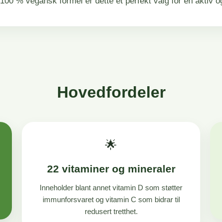
 100 % vegansk formel er dette et perfekt valg for en aktiv og
Tiamin
Riboflavin
Niacin
Hovedfordeler
Vitamin B6
Folsyre
🌟
Vitamin B12
22 vitaminer og mineraler
Inneholder blant annet vitamin D som støtter
Biotin
immunforsvaret og vitamin C som bidrar til
redusert tretthet.