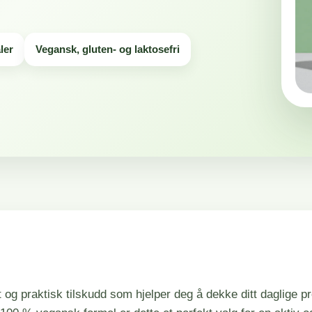
Kostfiber
Protein
ler
Vegansk, gluten- og laktosefri
Salt
Vitaminer
Vitamin
Vitamin A
Vitamin D
Vitamin E
 og praktisk tilskudd som hjelper deg å dekke ditt daglige p
Vitamin C