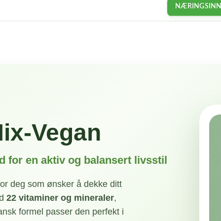
ønsker å øke dit
NÆRINGSIN
(kaliumsitrat, k
askorbinsyre (vi
Næringsverdi
betakaroten (vit
Porsjon: 28 g
pantotenat (pant
mangankarbonat,
Porsjoner pr. bo
(vitamin D), pte
pyridoksinhydrok
Næringsstof
B2), tiaminmonon
solsikkeolje, na
fortykningsmidl
søtstoff (stevio
Energi
Mix-Vegan
Fett
– hvorav
 for en aktiv og balansert livsstil
mettet fett
for deg som ønsker å dekke ditt
Karbohydrat
ed
22 vitaminer og mineraler
,
– hvorav
ansk formel passer den perfekt i
sukker