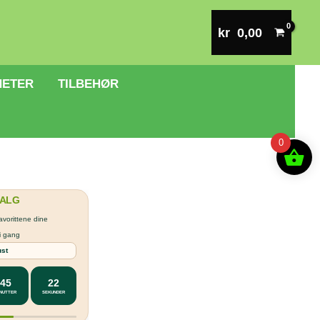
kr
0,00
HETER
TILBEHØR
0
ALG
avorittene dine
i gang
ust
45
22
NUTTER
SEKUNDER