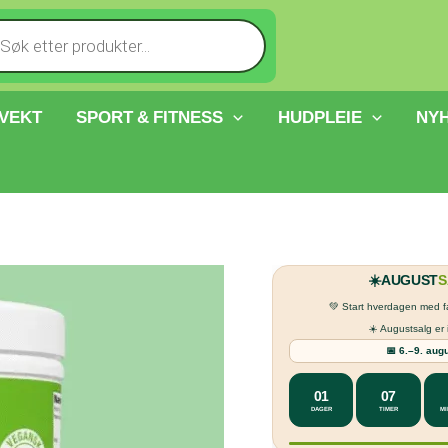
cts
h
 VEKT
SPORT & FITNESS
HUDPLEIE
NY
☀️
AUGUST
S
💚 Start hverdagen med f
☀️ Augustsalg er 
📅 6.–9. aug
01
07
DAGER
TIMER
MI