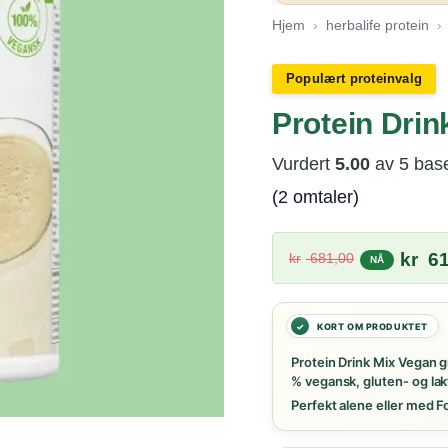
Hjem
›
herbalife protein
›
Populært proteinvalg
Protein Drin
Vurdert
5.00
av 5 bas
(
2
omtaler)
Opprinne
kr
61
kr
681,00
pris
var:
kr 681,00
Protein Drink Mix Vegan g
% vegansk, gluten- og lak
Perfekt alene eller med F