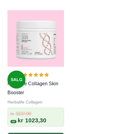
SALG
Herbalife Collagen Skin
Booster
Herbalife Collagen
Opprinnelig
1137,00
kr
pris
Nåværende
kr
1023,30
var:
pris
kr 1137,00.
er: