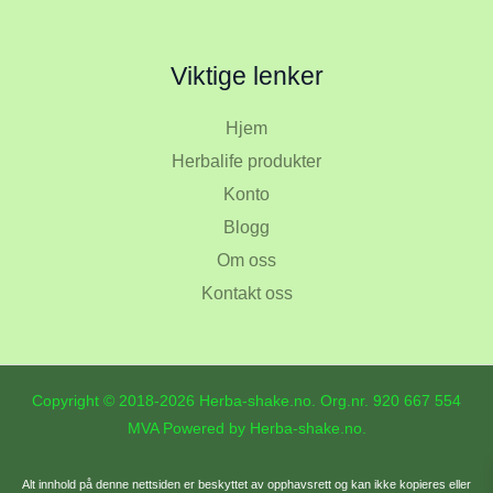
Viktige lenker
Hjem
Herbalife produkter
Konto
Blogg
Om oss
Kontakt oss
Copyright © 2018-2026 Herba-shake.no. Org.nr.
920 667 554
MVA Powered by Herba-shake.no.
Alt innhold på denne nettsiden er beskyttet av opphavsrett og kan ikke kopieres eller