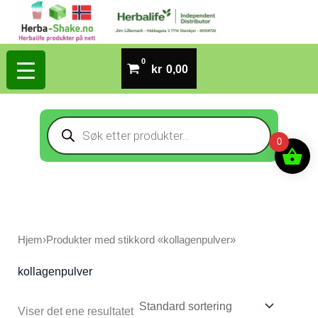
Hopp
rett
til
kr
0,00
innholdet
Products
search
0
Hjem
›
Produkter med stikkord «kollagenpulver»
kollagenpulver
Viser det ene resultatet