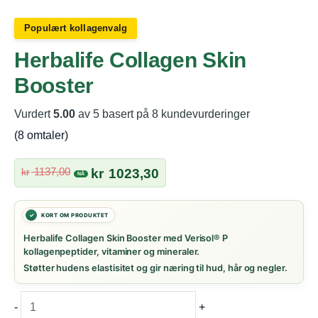
Populært kollagenvalg
Herbalife Collagen Skin
Booster
Vurdert
5.00
av 5 basert på
8
kundevurderinger
(
8
omtaler)
Opprinnelig
Nåværende
1137,00
kr
kr
1023,30
pris
pris
var:
er:
kr 1137,00.
kr 1023,30.
☀️ AUGUSTSALG
Herbalife Collagen Skin Booster med Verisol® P
kollagenpeptider, vitaminer og mineraler.
💚 Start hverdagen med favorittene dine
Støtter hudens elastisitet og gir næring til hud, hår og negler.
☀️ Augustsalg er i gang
Herbalife
📅 6.–9. august
-
+