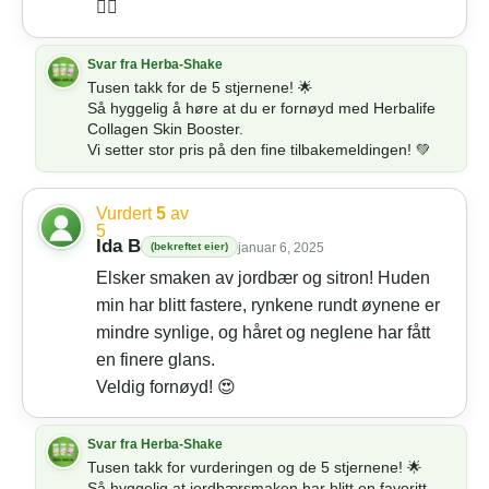
👍🏼
Tusen takk for de 5 stjernene! 🌟
Så hyggelig å høre at du er fornøyd med Herbalife
Collagen Skin Booster.
Vi setter stor pris på den fine tilbakemeldingen! 💚
Vurdert
5
av
5
Ida B
(bekreftet eier)
januar 6, 2025
Elsker smaken av jordbær og sitron! Huden
min har blitt fastere, rynkene rundt øynene er
mindre synlige, og håret og neglene har fått
en finere glans.
Veldig fornøyd! 😍
Tusen takk for vurderingen og de 5 stjernene! 🌟
Så hyggelig at jordbærsmaken har blitt en favoritt.