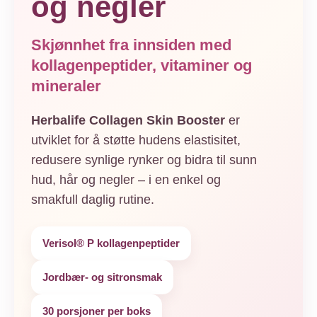
og negler
Selen
28 µg
50 %
Jod
75,0 µg
50 %
Skjønnhet fra innsiden med
kollagenpeptider, vitaminer og
Annet stoff
mineraler
Kollagenhydrolysat
2,5 g
-
Herbalife Collagen Skin Booster
er
* 1 måleskje (5,7 g) pulver oppløst i 250 ml vann
utviklet for å støtte hudens elastisitet,
**** RI = Referanseinntak
redusere synlige rynker og bidra til sunn
hud, hår og negler – i en enkel og
smakfull daglig rutine.
Verisol® P kollagenpeptider
Jordbær- og sitronsmak
30 porsjoner per boks