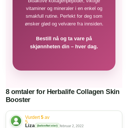
bioaktive kollagenpeptider, viktige
vitaminer og mineraler i en enkel og
smakfull rutine. Perfekt for deg som
ønsker glød og velvære fra innsiden.
Bestill nå og ta vare på
skjønnheten din – hver dag.
8 omtaler for
Herbalife Collagen Skin
Booster
Vurdert
5
av
5
Liza
(bekreftet eier)
februar 2, 2022