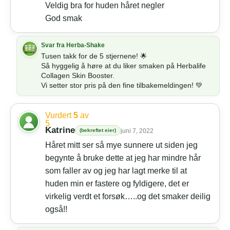
Veldig bra for huden håret negler
God smak
Tusen takk for de 5 stjernene! 🌟
Så hyggelig å høre at du liker smaken på Herbalife
Collagen Skin Booster.
Vi setter stor pris på den fine tilbakemeldingen! 💚
Vurdert
5
av
5
Katrine
(bekreftet eier)
juni 7, 2022
Håret mitt ser så mye sunnere ut siden jeg
begynte å bruke dette at jeg har mindre hår
som faller av og jeg har lagt merke til at
huden min er fastere og fyldigere, det er
virkelig verdt et forsøk…..og det smaker deilig
også!!