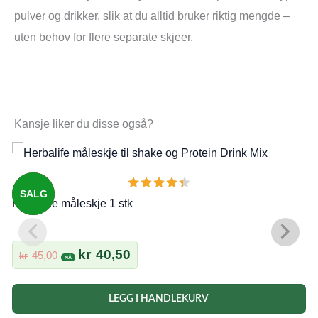
pulver og drikker, slik at du alltid bruker riktig mengde –
uten behov for flere separate skjeer.
Kansje liker du disse også?
SALG
Herbalife måleskje 1 stk
Opprinnelig
Nåværende
kr
40,50
45,00
kr
pris
pris
var:
er:
LEGG I HANDLEKURV
kr 45,00.
kr 40,50.