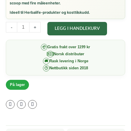
scoop med fire måleenheter.
Ideell til Herbalife-produkter og kosttilskudd.
Multi-
-
+
LEGG I HANDLEKURV
scoop
–
☀️ AUGUSTSALG
Gratis frakt over 1199 kr
📦
4-
Norsk distributør
🇳🇴
💚 Start hverdagen med favorittene dine
i-
Rask levering i Norge
🚚
☀️ Augustsalg er i gang
Nettbutikk siden 2018
🕒
1
📅 6.–9. august
måleskje
På lager
02
11
35
43
antall
DAGER
TIMER
MINUTTER
SEKUNDER