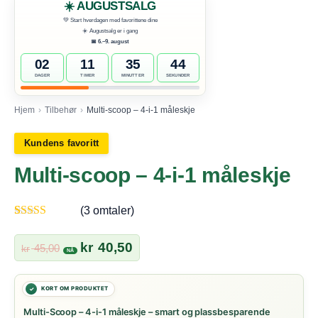
Hjem
›
Tilbehør
›
Multi-scoop – 4-i-1 måleskje
Kundens favoritt
Multi-scoop – 4-i-1 måleskje
(
3
omtaler)
Vurdert
3
5.00
av 5 basert på
Opprinnelig
Nåværende
kr
40,50
45,00
kr
kundevurderinger
pris
pris
var:
er:
kr 45,00.
kr 40,50.
Multi-Scoop – 4-i-1 måleskje – smart og plassbesparende