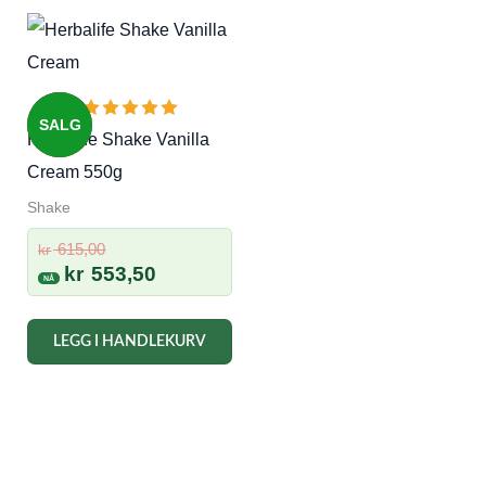
SALG
Herbalife Shake Vanilla
Cream 550g
Shake
Opprinnelig
615,00
kr
pris
Nåværende
kr
553,50
var:
pris
kr 615,00.
er:
LEGG I HANDLEKURV
kr 553,50.