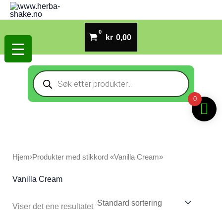
Hopp
rett
til
kr
0,00
innholdet
Products
search
0
Hjem
›
Produkter med stikkord «Vanilla Cream»
Vanilla Cream
Viser det ene resultatet