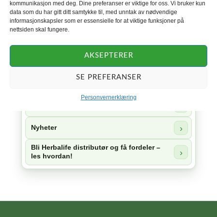
kommunikasjon med deg. Dine preferanser er viktige for oss. Vi bruker kun
data som du har gitt ditt samtykke til, med unntak av nødvendige
Herbalife 24
informasjonskapsler som er essensielle for at viktige funksjoner på
nettsiden skal fungere.
Herbalife Skin
AKSEPTERER
Herbalife Collagen
SE PREFERANSER
Herbal Aloe
Personvernerklæring
Tilbehør
Nyheter
Bli Herbalife distributør og få fordeler –
les hvordan!