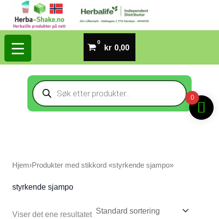
Hopp
rett
til
kr
0,00
innholdet
Products
search
0
Hjem
›
Produkter med stikkord «styrkende sjampo»
styrkende sjampo
Viser det ene resultatet