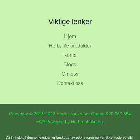
Viktige lenker
Hjem
Herbalife produkter
Konto
Blogg
Om oss
Kontakt oss
Copyright © 2018-2026 Herba-shake.no. Org.nr.
920 667 554
MVA Powered by Herba-shake.no.
Alt innhold på denne nettsiden er beskyttet av opphavsrett og kan ikke kopieres eller