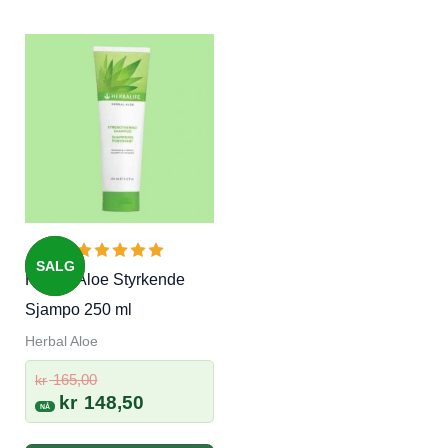
SALG
Herbal Aloe Styrkende
Sjampo 250 ml
Herbal Aloe
Opprinnelig
165,00
kr
pris
Nåværende
kr
148,50
var:
pris
kr 165,00.
er: