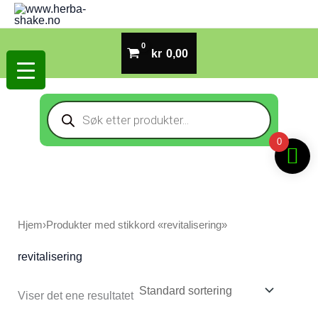
Hopp
rett
til
kr
0,00
innholdet
Products
search
0
Hjem
›
Produkter med stikkord «revitalisering»
revitalisering
Viser det ene resultatet