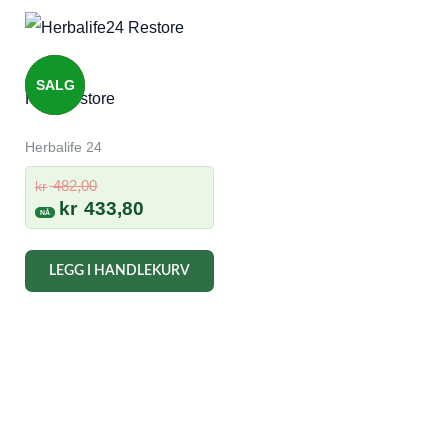
SALG
H24 Restore
Herbalife 24
Opprinnelig
482,00
kr
pris
Nåværende
kr
433,80
var:
pris
kr 482,00.
er:
LEGG I HANDLEKURV
kr 433,80.