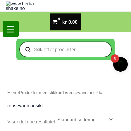
Hopp
rett
til
kr
0,00
innholdet
Products
search
0
Hjem
›
Produkter med stikkord «rensevann ansikt»
rensevann ansikt
Viser det ene resultatet