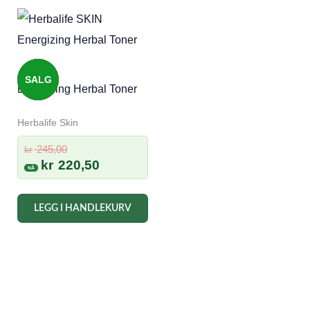
SALG
Energizing Herbal Toner
Herbalife Skin
Opprinnelig
245,00
kr
pris
Nåværende
kr
220,50
var:
pris
kr 245,00.
er:
LEGG I HANDLEKURV
kr 220,50.