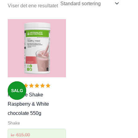
Viser det ene resultatet
SALG
Herbalife Shake
Raspberry & White
chocolate 550g
Shake
Opprinnelig
615,00
kr