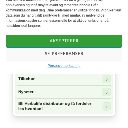
opplevelsen og for å tilby relevant og forbedret innhold i vår
kommunikasjon med deg. Dine preferanser er viktige for oss. Vi bruker kun
Herbalife sjokolade
data som du har gitt ditt samtykke til, med unntak av nødvendige
informasjonskapsler som er essensielle for at viktige funksjoner på
nettsiden skal fungere.
Herbalife 24
Herbalife Skin
AKSEPTERER
Herbalife Collagen
SE PREFERANSER
Herbal Aloe
Personvernerklæring
Tilbehør
Nyheter
Bli Herbalife distributør og få fordeler –
les hvordan!