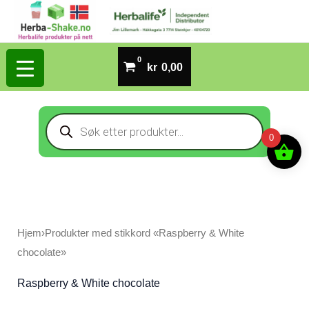
Hopp
rett
til
kr
0,00
innholdet
Products
search
0
Hjem
›
Produkter med stikkord «Raspberry & White
chocolate»
Raspberry & White chocolate