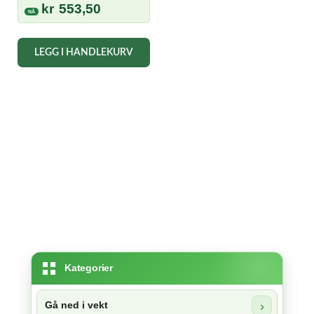
pris
Nåværende
kr
553,50
var:
pris
kr 615,00.
er:
LEGG I HANDLEKURV
kr 553,50.
Kategorier
Gå ned i vekt