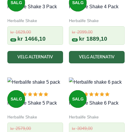
SALG
SALG
Herbalife Shake 3 Pack
Herbalife Shake 4 Pack
kan
velges
Herbalife Shake
Herbalife Shake
på
Opprinnelig
Opprinnelig
1629,00
2099,00
kr
kr
produktsiden
pris
Nåværende
pris
Nåværen
kr
1466,10
kr
1889,10
var:
pris
var:
pris
kr 1629,00.
er:
kr 2099,00.
er:
VELG ALTERNATIV
VELG ALTERNATIV
kr 1466,10.
kr 1889,10
SALG
SALG
Herbalife Shake 5 Pack
Herbalife Shake 6 Pack
Herbalife Shake
Herbalife Shake
Opprinnelig
Opprinnelig
2579,00
3049,00
kr
kr