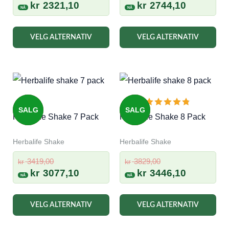
pris
Nåværende
pris
Nåværen
kr
2321,10
kr
2744,10
var:
pris
var:
pris
kr 2579,00.
er:
kr 3049,00.
er:
VELG ALTERNATIV
VELG ALTERNATIV
kr 2321,10.
kr 2744,10
SALG
SALG
Herbalife Shake 7 Pack
Herbalife Shake 8 Pack
Herbalife Shake
Herbalife Shake
Opprinnelig
Opprinnelig
3419,00
3829,00
kr
kr
pris
Nåværende
pris
Nåværen
kr
3077,10
kr
3446,10
var:
pris
var:
pris
kr 3419,00.
er:
kr 3829,00.
er:
VELG ALTERNATIV
VELG ALTERNATIV
kr 3077,10.
kr 3446,10