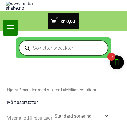
Hopp
rett
til
kr
0,00
innholdet
Products
search
0
Hjem
›
Produkter med stikkord «Måltidserstatter»
Måltidserstatter
Viser alle 10 resultater