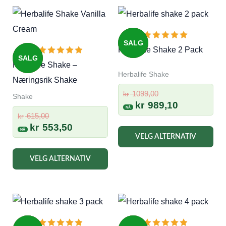
SALG
Herbalife Shake 2 Pack
SALG
Herbalife Shake –
Herbalife Shake
Næringsrik Shake
Opprinnelig
1099,00
kr
Shake
pris
Nåværend
kr
989,10
Opprinnelig
var:
pris
615,00
kr
pris
Nåværende
kr
553,50
kr 1099,00.
er:
VELG ALTERNATIV
var:
pris
kr 989,10.
kr 615,00.
er:
Dette
VELG ALTERNATIV
kr 553,50.
produktet
har
flere
varianter.
Alternativene