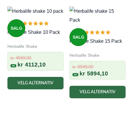
SALG
Herbalife Shake 10 Pack
SALG
Herbalife Shake 15 Pack
Herbalife Shake
Herbalife Shake
Opprinnelig
4569,00
kr
pris
Nåværende
kr
4112,10
Opprinnelig
6549,00
kr
var:
pris
pris
Nåværen
kr
5894,10
kr 4569,00.
er:
var:
pris
VELG ALTERNATIV
kr 4112,10.
kr 6549,00.
er:
VELG ALTERNATIV
kr 5894,10