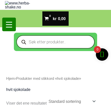
Hopp
rett
til
kr
0,00
innholdet
Products
search
0
Hjem
›
Produkter med stikkord «hvit sjokolade»
hvit sjokolade
Viser det ene resultatet