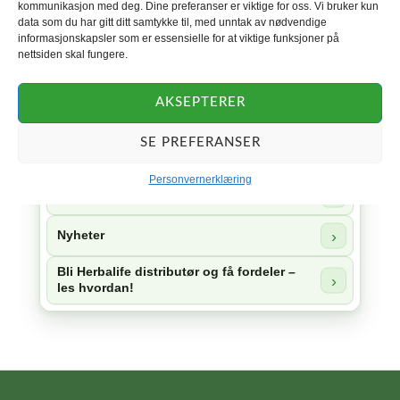
kommunikasjon med deg. Dine preferanser er viktige for oss. Vi bruker kun
data som du har gitt ditt samtykke til, med unntak av nødvendige
Herbalife 24
informasjonskapsler som er essensielle for at viktige funksjoner på
nettsiden skal fungere.
Herbalife Skin
AKSEPTERER
Herbalife Collagen
SE PREFERANSER
Herbal Aloe
Personvernerklæring
Tilbehør
Nyheter
Bli Herbalife distributør og få fordeler –
les hvordan!