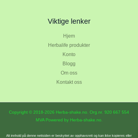
Viktige lenker
Hjem
Herbalife produkter
Konto
Blogg
Om oss
Kontakt oss
Copyright © 2018-2026 Herba-shake.no. Org.nr.
920 667 554
MVA Powered by Herba-shake.no.
Alt innhold på denne nettsiden er beskyttet av opphavsrett og kan ikke kopieres eller