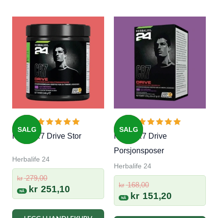
SALG
SALG
H24 CR7 Drive Stor
H24 CR7 Drive
Porsjonsposer
Herbalife 24
Herbalife 24
Opprinnelig
279,00
kr
Opprinnelig
168,00
kr
pris
Nåværende
kr
251,10
pris
Nåværend
kr
151,20
var:
pris
var:
pris
kr 279,00.
er:
kr 168,00.
er: