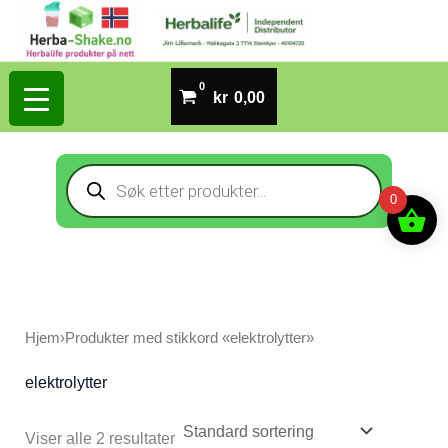
Hopp
rett
til
kr
0,00
innholdet
Products
search
0
Hjem
›
Produkter med stikkord «elektrolytter»
elektrolytter
Viser alle 2 resultater