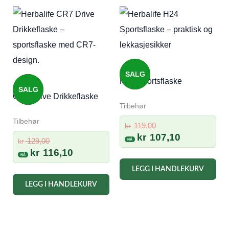
SALG
H24 Sportsflaske
SALG
CR7 Drive Drikkeflaske
Tilbehør
Tilbehør
Opprinnelig
119,00
kr
pris
Nåværend
kr
107,10
Opprinnelig
129,00
kr
var:
pris
pris
Nåværende
kr
116,10
kr 119,00.
er:
var:
pris
LEGG I HANDLEKURV
kr 107,10.
kr 129,00.
er:
LEGG I HANDLEKURV
kr 116,10.