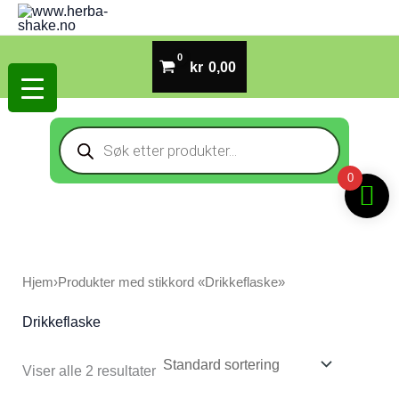
Hopp
rett
til
kr
0,00
innholdet
Products
search
0
Hjem
›
Produkter med stikkord «Drikkeflaske»
Drikkeflaske
Viser alle 2 resultater