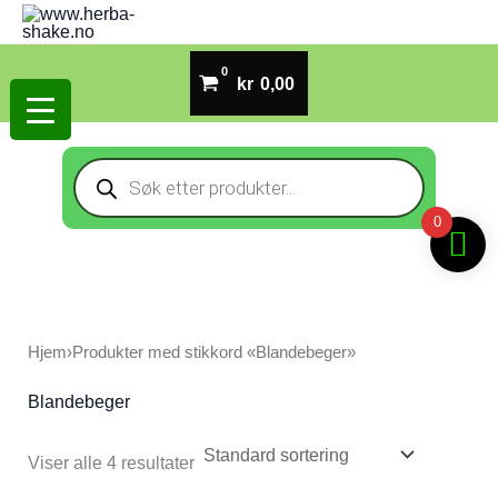
Hopp
rett
til
kr
0,00
innholdet
Products
search
0
Hjem
›
Produkter med stikkord «Blandebeger»
Blandebeger
Viser alle 4 resultater