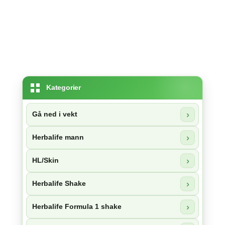
kan
velges
på
produktsiden
Kategorier
Gå ned i vekt
Herbalife mann
HL/Skin
Herbalife Shake
Herbalife Formula 1 shake