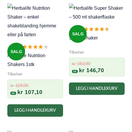
SALG
Super Shaker
SALG
Tilbehør
Herbalife Nutrition
Opprinnelig
163,00
kr
Shakers 1stk
pris
Nåværend
kr
146,70
Tilbehør
var:
pris
kr 163,00.
er:
Opprinnelig
119,00
kr
LEGG I HANDLEKURV
kr 146,70.
pris
Nåværende
kr
107,10
var:
pris
kr 119,00.
er:
LEGG I HANDLEKURV
kr 107,10.