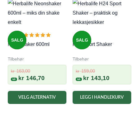
SALG
SALG
Neonshaker 600ml
H24 Sport Shaker
Tilbehør
Tilbehør
Opprinnelig
Opprinnelig
163,00
159,00
kr
kr
pris
Nåværende
pris
Nåværend
kr
146,70
kr
143,10
var:
pris
var:
pris
kr 163,00.
er:
kr 159,00.
er:
Dette
VELG ALTERNATIV
LEGG I HANDLEKURV
kr 146,70.
kr 143,10.
produktet
har
flere
varianter.
Alternativene