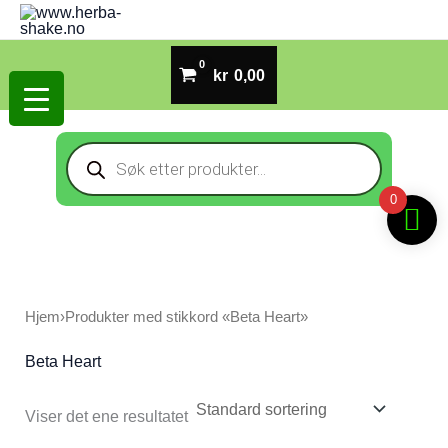
Hopp
rett
til
kr
0,00
innholdet
Products
search
0
Hjem
›
Produkter med stikkord «Beta Heart»
Beta Heart
Viser det ene resultatet