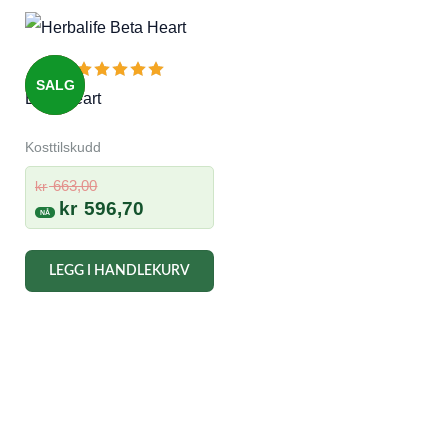
SALG
Beta Heart
Kosttilskudd
Opprinnelig
663,00
kr
pris
Nåværende
kr
596,70
var:
pris
kr 663,00.
er:
LEGG I HANDLEKURV
kr 596,70.