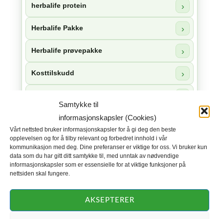
herbalife protein
Herbalife Pakke
Herbalife prøvepakke
Kosttilskudd
Herbalife snacks
Samtykke til
informasjonskapsler (Cookies)
Herbalife sjokolade
Vårt nettsted bruker informasjonskapsler for å gi deg den beste
opplevelsen og for å tilby relevant og forbedret innhold i vår
Herbalife 24
kommunikasjon med deg. Dine preferanser er viktige for oss. Vi bruker kun
data som du har gitt ditt samtykke til, med unntak av nødvendige
Herbalife Skin
informasjonskapsler som er essensielle for at viktige funksjoner på
nettsiden skal fungere.
Herbalife Collagen
AKSEPTERER
Herbal Aloe