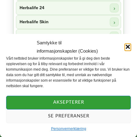
Herbalife 24
Herbalife Skin
Herbalife Collagen
Samtykke til
Herbal Aloe
informasjonskapsler (Cookies)
Vårt nettsted bruker informasjonskapsler for å gi deg den beste
opplevelsen og for å tilby relevant og forbedret innhold i vår
Tilbehør
kommunikasjon med deg. Dine preferanser er viktige for oss. Vi bruker kun
data som du har gitt ditt samtykke til, med unntak av nødvendige
Nyheter
informasjonskapsler som er essensielle for at viktige funksjoner på
nettsiden skal fungere.
Bli Herbalife distributør og få fordeler –
les hvordan!
AKSEPTERER
SE PREFERANSER
Personvernerklæring