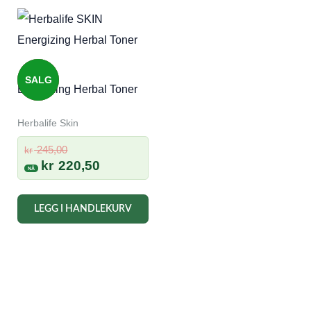
SALG
Energizing Herbal Toner
Herbalife Skin
Opprinnelig
245,00
kr
pris
Nåværende
kr
220,50
var:
pris
kr 245,00.
er:
LEGG I HANDLEKURV
kr 220,50.