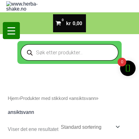
Hopp
rett
til
kr
0,00
innholdet
Products
search
0
Hjem
›
Produkter med stikkord «ansiktsvann»
ansiktsvann
Viser det ene resultatet