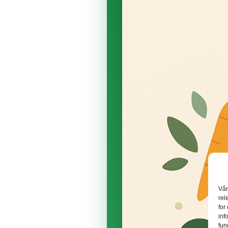
Vår
rel
for
inf
fun