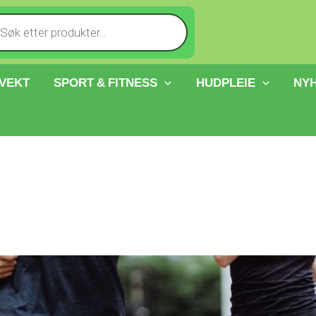
cts
h
 VEKT
SPORT & FITNESS
HUDPLEIE
NY