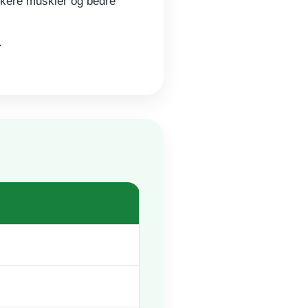
rkere muskler og bedre
.