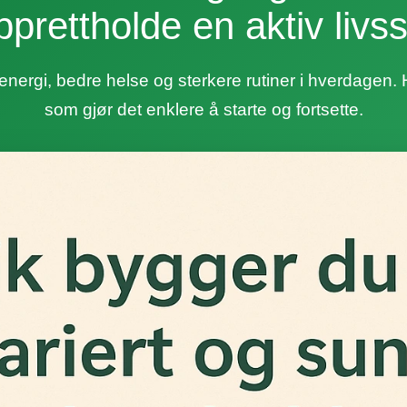
pprettholde en aktiv livsst
r energi, bedre helse og sterkere rutiner i hverdagen. 
som gjør det enklere å starte og fortsette.