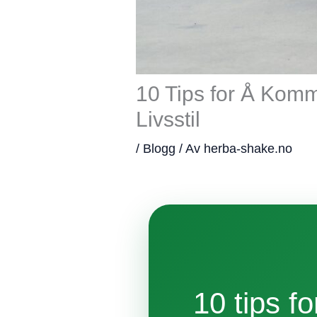
10 Tips for Å Komm
Livsstil
/
Blogg
/ Av
herba-shake.no
10 tips f