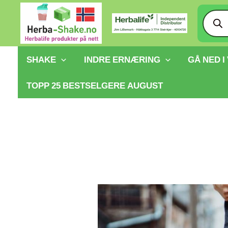
Hopp
Produ
searc
rett
til
innholdet
SHAKE
INDRE ERNÆRING
GÅ NED I
TOPP 25 BESTSELGERE AUGUST