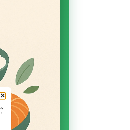
lby
ge