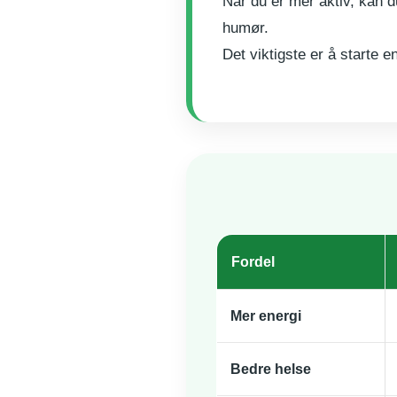
Når du er mer aktiv, kan 
humør.
Det viktigste er å starte en
Fordel
Mer energi
Bedre helse