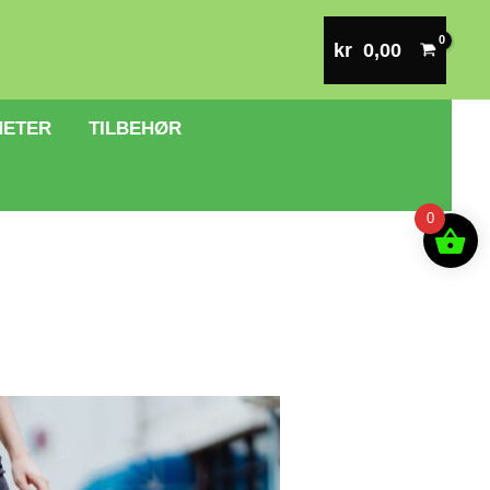
kr
0,00
HETER
TILBEHØR
0