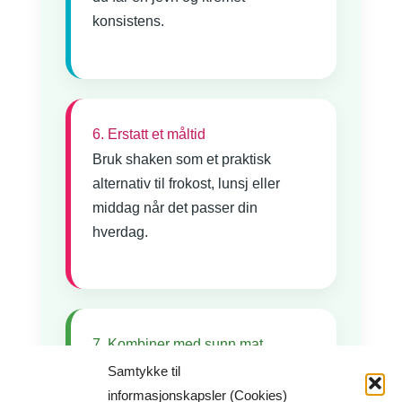
konsistens.
6. Erstatt et måltid
Bruk shaken som et praktisk
alternativ til frokost, lunsj eller
middag når det passer din
hverdag.
7. Kombiner med sunn mat
For best resultat bør shaken inngå
Samtykke til
i et balansert kosthold med frukt,
informasjonskapsler (Cookies)