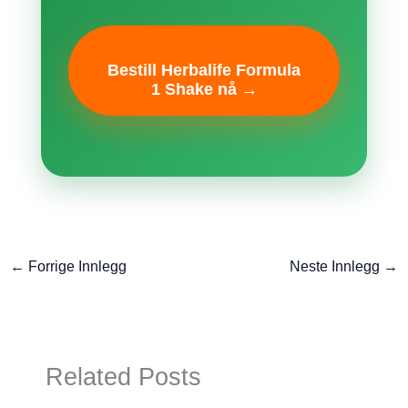
Bestill Herbalife Formula
1 Shake nå →
←
Forrige Innlegg
Neste Innlegg
→
Related Posts