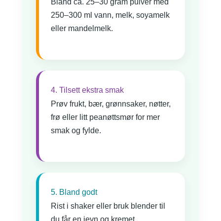
Bland ca. 25–30 gram pulver med
250–300 ml vann, melk, soyamelk
eller mandelmelk.
4. Tilsett ekstra smak
Prøv frukt, bær, grønnsaker, nøtter,
frø eller litt peanøttsmør for mer
smak og fylde.
5. Bland godt
Rist i shaker eller bruk blender til
du får en jevn og kremet