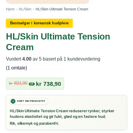
Hjem
›
HL/Skin
›
HL/Skin Ultimate Tension Cream
Bestselger i koreansk hudpleie
HL/Skin Ultimate Tension
Cream
Vurdert
4.00
av 5 basert på
1
kundevurdering
(
1
omtale)
Opprinnelig
Nåværende
821,00
kr
kr
738,90
pris
pris
var:
er:
kr 821,00.
kr 738,90.
HL/Skin Ultimate Tension Cream reduserer rynker, styrker
hudens elastisitet og gir fukt, glød og en fastere hud.
Rik, silkemyk og parabenfri.