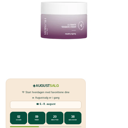
☀️
AUGUST
SALG
💚 Start hverdagen med favorittene dine
☀️ Augustsalg er i gang
📅 6.–9. august
02
09
20
38
DAGER
TIMER
MINUTTER
SEKUNDER