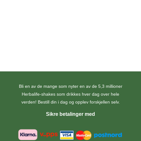
HL/Skin Revitalising Night Cream
Opprinnelig
Nåværende
821,00
kr
738,90
kr
pris
pris
var:
er:
kr 821,00.
kr 738,90.
LEGG I HANDLEKURV
Bli en av de mange som nyter en av de 5,3 millioner
Herbalife-shakes som drikkes hver dag over hele
verden! Bestill din i dag og opplev forskjellen selv.
Sikre betalinger med