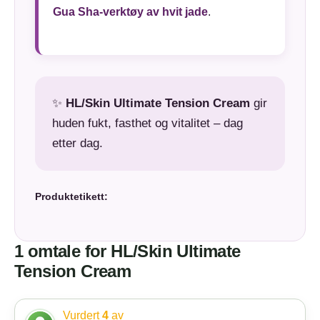
Gua Sha-verktøy av hvit jade
.
✨
HL/Skin Ultimate Tension Cream
gir
huden fukt, fasthet og vitalitet – dag
etter dag.
Produktetikett:
1 omtale for
HL/Skin Ultimate
Tension Cream
Vurdert
4
av