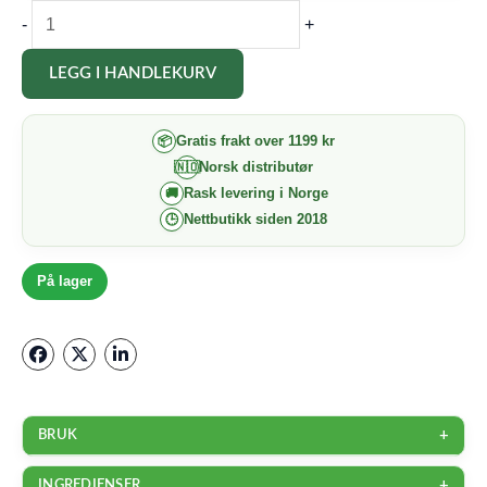
HL/Skin
-
+
Ultimate
LEGG I HANDLEKURV
Tension
Cream
Gratis frakt over 1199 kr
📦
antall
Norsk distributør
🇳🇴
Rask levering i Norge
🚚
Nettbutikk siden 2018
🕒
På lager
+
BRUK
Påfør på ren og tørr hud i ansikt og på hals. Masser forsiktig inn
+
INGREDIENSER