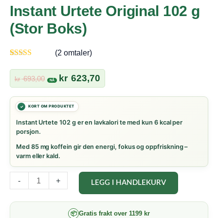
Instant Urtete Original 102 g
(Stor Boks)
(
2
omtaler)
Vurdert
2
5.00
av 5 basert på
Opprinnelig
Nåværende
kr
623,70
693,00
kr
kundevurderinger
pris
pris
var:
er:
kr 693,00.
kr 623,70.
Instant Urtete 102 g er en lavkalori te med kun 6 kcal per
porsjon.
Med 85 mg koffein gir den energi, fokus og oppfriskning –
varm eller kald.
Instant
-
+
LEGG I HANDLEKURV
Urtete
Original
Gratis frakt over 1199 kr
📦