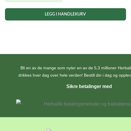
pris
pris
var:
er:
LEGG I HANDLEKURV
kr 316,00.
kr 284,40.
Bli en av de mange som nyter en av de 5,3 millioner Herba
drikkes hver dag over hele verden! Bestill din i dag og opplev 
Sikre betalinger med