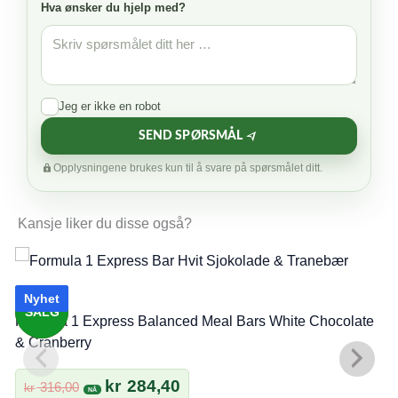
Hva ønsker du hjelp med?
Jeg er ikke en robot
SEND SPØRSMÅL
Opplysningene brukes kun til å svare på spørsmålet ditt.
Kansje liker du disse også?
Nyhet
SALG
Formula 1 Express Balanced Meal Bars White Chocolate
& Cranberry
Opprinnelig
Nåværende
kr
284,40
316,00
kr