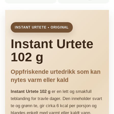
Pr. porsjon (1,7
Næringsstoff
Pr. 100 g
g)
1518 kJ (363
Energi
26 kJ (6 kcal)
kcal)
INSTANT URTETE • ORIGINAL
Fett
0 g
0 g
Instant Urtete
– hvorav mettet
0 g
0 g
fett
102 g
Karbohydrat
82 g
1 g
– hvorav sukker
5,9 g
0,1 g
Oppfriskende urtedrikk som kan
nytes varm eller kald
Protein
8,7 g
0,1 g
Salt
0,15 g
0 g
Instant Urtete 102 g
er en lett og smakfull
teblanding for travle dager. Den inneholder svart
Inneholder 25 mg koffein per 100 ml (50 mg pr. porsjon).
te og grønn te, gir cirka 6 kcal per porsjon og
blandes enkelt med varmt eller kaldt vann.