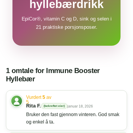
hyllebærdrikk
EpiCor®, vitamin C og D, sink og selen i
21 praktiske porsjonsposer.
1 omtale for
Immune Booster
Hyllebær
Vurdert
5
av
5
Rita F.
(bekreftet eier)
januar 18, 2026
Bruker den fast gjennom vinteren. God smak
og enkel å ta.