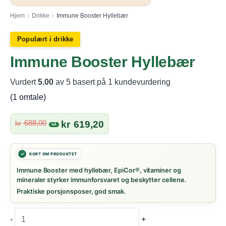
Hjem
›
Drikke
›
Immune Booster Hyllebær
Populært i drikke
Immune Booster Hyllebær
Vurdert
5.00
av 5 basert på
1
kundevurdering
(
1
omtale)
Opprinnelig
Nåværende
688,00
kr
kr
619,20
pris
pris
var:
er:
kr 688,00.
kr 619,20.
Immune Booster med hyllebær, EpiCor®, vitaminer og
mineraler styrker immunforsvaret og beskytter cellene.
Praktiske porsjonsposer, god smak.
Immune
-
+