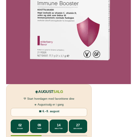
☀️
AUGUST
SALG
💚 Start hverdagen med favorittene dine
☀️ Augustsalg er i gang
📅 6.–9. august
02
09
14
27
DAGER
TIMER
MINUTTER
SEKUNDER