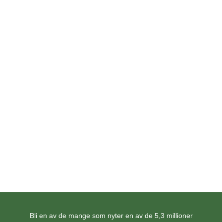
SALG
Herbalife Gympakke
Opprinnelig
Nåværende
1649,00
kr
1484,10
kr
pris
pris
var:
er:
kr 1649,00.
kr 1484,10.
LEGG I HANDLEKURV
Bli en av de mange som nyter en av de 5,3 millioner