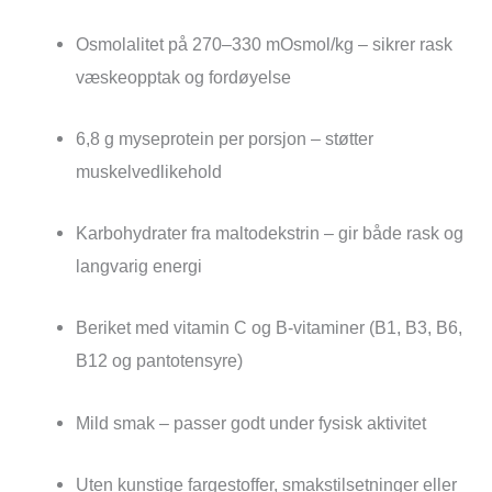
Osmolalitet på 270–330 mOsmol/kg – sikrer rask
væskeopptak og fordøyelse
6,8 g myseprotein per porsjon – støtter
muskelvedlikehold
Karbohydrater fra maltodekstrin – gir både rask og
langvarig energi
Beriket med vitamin C og B-vitaminer (B1, B3, B6,
B12 og pantotensyre)
Mild smak – passer godt under fysisk aktivitet
Uten kunstige fargestoffer, smakstilsetninger eller