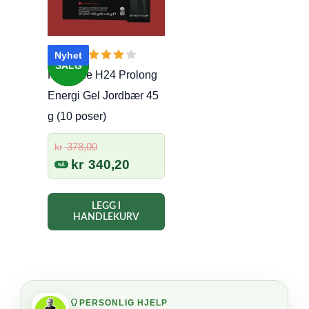
Nyhet
SALG
Herbalife H24 Prolong
Energi Gel Jordbær 45
g (10 poser)
Opprinnelig
378,00
kr
pris
Nåværende
kr
340,20
var:
pris
kr 378,00.
er:
LEGG I
kr 340,20.
HANDLEKURV
PERSONLIG HJELP