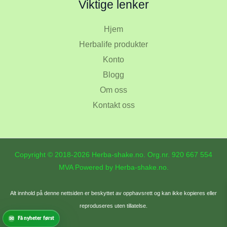
Viktige lenker
Hjem
Herbalife produkter
Konto
Blogg
Om oss
Kontakt oss
Copyright © 2018-2026 Herba-shake.no. Org.nr.
920 667 554
MVA Powered by Herba-shake.no.
Alt innhold på denne nettsiden er beskyttet av opphavsrett og kan ikke kopieres eller
reproduseres uten tillatelse.
Få nyheter først