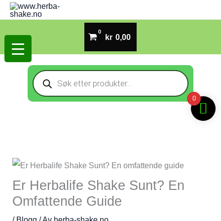
Hopp
rett
til
kr
0,00
innholdet
Products
search
0
Er Herbalife Shake Sunt? En
Omfattende Guide
/
Blogg
/ Av
herba-shake.no